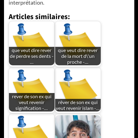
interprétation.
Articles similaires:
que veut dire rever
que veut dire rever
de perdre ses dents -
de la mort d\'un
…
proche -…
rever de son ex qui
veut revenir
rêver de son ex qui
signification -…
veut revenir islam -…