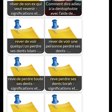
rêver de son ex qui
Comment dire adieu
veut revenir -
à la dentophobie
significations et…
avec l’aide de…
rever de voir
rever de voir une
quelqu\'un perdre
personne perdre ses
ses dents islam -…
dents -…
reve de perdre toute
reve perdre ses
ses dents -
dents torah -
significations et…
significations et…