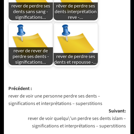
rever de perdre ses
rêver de perdre ses
dents sans sang -
dents interprétation
significations…
reve -…
rever de rever de
perdre ses dents -
rever de perdre ses
significations…
dents et repousse -…
Navigation
Précédent :
rever de voir une personne perdre ses dents –
d’article
significations et interprétations – superstitions
Suivant:
rever de voir quelqu\’un perdre ses dents islam –
significations et interprétations – superstitions