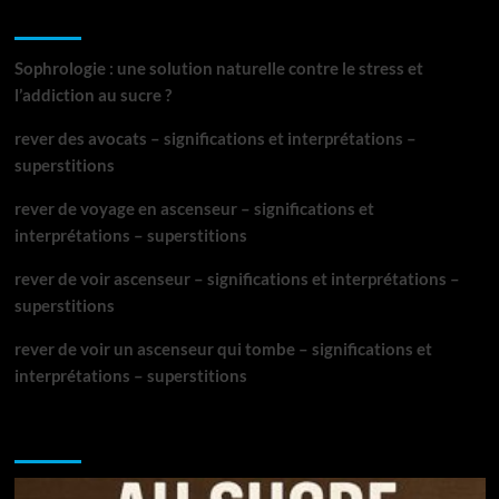
Articles récents
Sophrologie : une solution naturelle contre le stress et
l’addiction au sucre ?
rever des avocats – significations et interprétations –
superstitions
rever de voyage en ascenseur – significations et
interprétations – superstitions
rever de voir ascenseur – significations et interprétations –
superstitions
rever de voir un ascenseur qui tombe – significations et
interprétations – superstitions
NE MANQUEZ PAS :