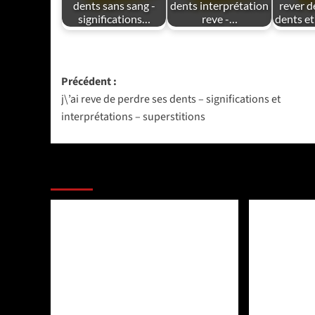
dents sans sang -
dents interprétation
rever d
significations…
reve -…
dents et
Navigation
Précédent :
j\’ai reve de perdre ses dents – significations et
d’article
interprétations – superstitions
PLUS D'ARTICLES