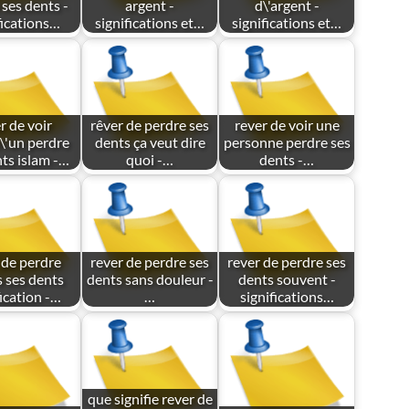
 ses dents -
argent -
d\'argent -
fications…
significations et…
significations et…
r de voir
rêver de perdre ses
rever de voir une
\'un perdre
dents ça veut dire
personne perdre ses
nts islam -…
quoi -…
dents -…
 de perdre
rever de perdre ses
rever de perdre ses
 ses dents
dents sans douleur -
dents souvent -
fication -…
…
significations…
que signifie rever de