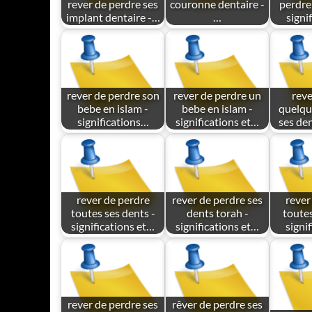
rever de perdre ses
couronne dentaire -
perdre
implant dentaire -…
…
signi
rever de perdre son
rever de perdre un
reve
bebe en islam -
bebe en islam -
quelqu
significations…
significations et…
ses de
rever de perdre
rever de perdre ses
rever
toutes ses dents -
dents torah -
toutes
significations et…
significations et…
signi
rever de perdre ses
rêver de perdre ses