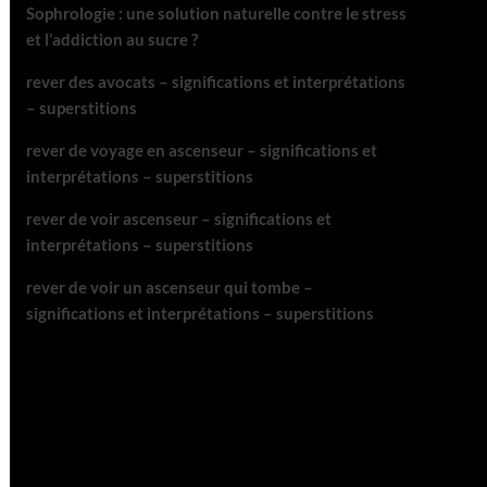
Sophrologie : une solution naturelle contre le stress
et l’addiction au sucre ?
rever des avocats – significations et interprétations
– superstitions
rever de voyage en ascenseur – significations et
interprétations – superstitions
rever de voir ascenseur – significations et
interprétations – superstitions
rever de voir un ascenseur qui tombe –
significations et interprétations – superstitions