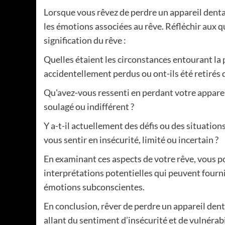
Lorsque vous rêvez de perdre un appareil dentair
les émotions associées au rêve. Réfléchir aux 
signification du rêve :
Quelles étaient les circonstances entourant la p
accidentellement perdus ou ont-ils été retirés d
Qu'avez-vous ressenti en perdant votre appareil
soulagé ou indifférent ?
Y a-t-il actuellement des défis ou des situation
vous sentir en insécurité, limité ou incertain ?
En examinant ces aspects de votre rêve, vous p
interprétations potentielles qui peuvent fourn
émotions subconscientes.
En conclusion, rêver de perdre un appareil denta
allant du sentiment d’insécurité et de vulnérabil