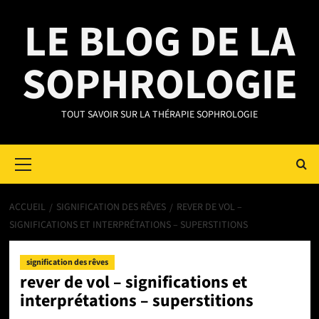
Aller
LE BLOG DE LA
au
contenu
SOPHROLOGIE
TOUT SAVOIR SUR LA THÉRAPIE SOPHROLOGIE
Primary
Menu
ACCUEIL
SIGNIFICATION DES RÊVES
REVER DE VOL –
SIGNIFICATIONS ET INTERPRÉTATIONS – SUPERSTITIONS
signification des rêves
rever de vol – significations et
interprétations – superstitions