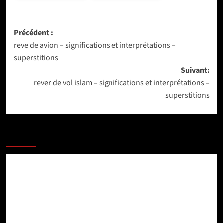
Navigation
Précédent :
reve de avion – significations et interprétations –
d’article
superstitions
Suivant:
rever de vol islam – significations et interprétations –
superstitions
PLUS D'ARTICLES