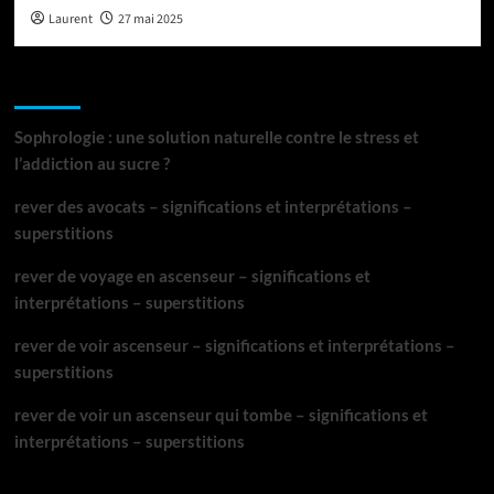
Laurent
27 mai 2025
Articles récents
Sophrologie : une solution naturelle contre le stress et
l’addiction au sucre ?
rever des avocats – significations et interprétations –
superstitions
rever de voyage en ascenseur – significations et
interprétations – superstitions
rever de voir ascenseur – significations et interprétations –
superstitions
rever de voir un ascenseur qui tombe – significations et
interprétations – superstitions