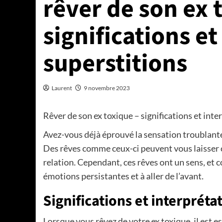
rêver de son ex 
significations et
superstitions
Laurent
9 novembre 2023
Rêver de son ex toxique – significations et inte
Avez-vous déjà éprouvé la sensation troublante 
Des rêves comme ceux-ci peuvent vous laisser con
relation. Cependant, ces rêves ont un sens, et c
émotions persistantes et à aller de l’avant.
Significations et interpréta
Lorsque vous rêvez de votre ex toxique, il est e