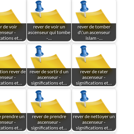
r de voir
rever de voir un
rever de tomber
enseur -
ascenseur qui tombe
d\'un ascenseur
ications et…
-…
islam -…
ation rever de
rever de sortir d un
rever de rater
enseur -
ascenseur -
ascenseur -
ications et…
significations et…
significations et…
e prendre un
rever de prendre
rever de nettoyer un
enseur -
ascenseur -
ascenseur -
ications et…
significations et…
significations et…