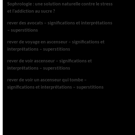
Sophrologie : une solution naturelle contre le stress
et l’addiction au sucre ?
rever des avocats – significations et interprétations
– superstitions
rever de voyage en ascenseur – significations et
interprétations – superstitions
rever de voir ascenseur – significations et
interprétations – superstitions
rever de voir un ascenseur qui tombe –
significations et interprétations – superstitions