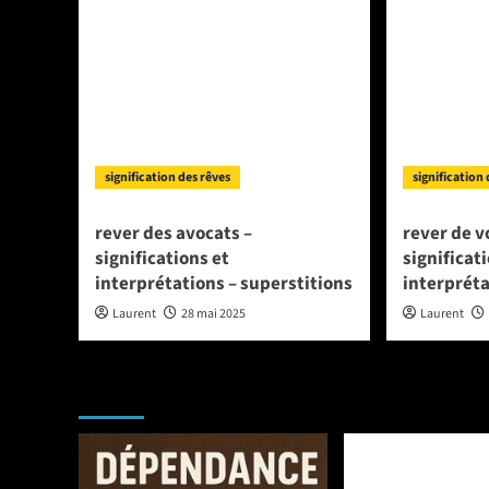
signification des rêves
signification
rever des avocats –
rever de v
significations et
significat
interprétations – superstitions
interpréta
Laurent
28 mai 2025
Laurent
NE MANQUEZ PAS :