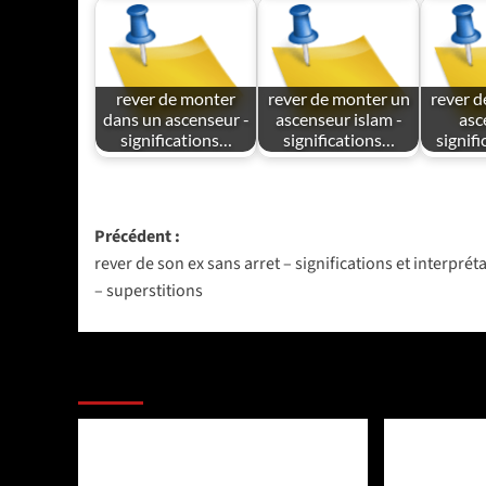
rever de monter
rever de monter un
rever d
dans un ascenseur -
ascenseur islam -
asc
significations…
significations…
signif
Navigation
Précédent :
rever de son ex sans arret – significations et interprét
d’article
– superstitions
PLUS D'ARTICLES