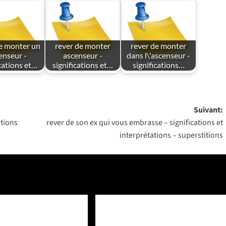
e monter un
rever de monter
rever de monter
enseur -
ascenseur -
dans l\'ascenseur -
ications et…
significations et…
significations…
Suivant:
ations
rever de son ex qui vous embrasse – significations et
interprétations – superstitions