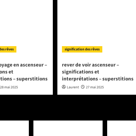
 des rêves
signification des rêves
oyage en ascenseur –
rever de voir ascenseur –
ions et
significations et
tions – superstitions
interprétations – superstitions
28 mai 2025
Laurent
27 mai 2025