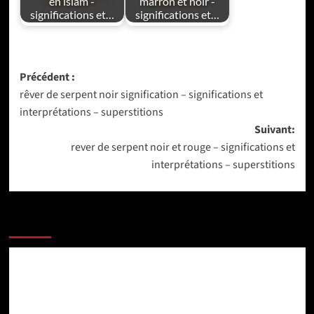
en islam -
marron et noir -
significations et…
significations et…
Navigation
Précédent :
rêver de serpent noir signification – significations et
d’article
interprétations – superstitions
Suivant:
rever de serpent noir et rouge – significations et
interprétations – superstitions
PLUS D'ARTICLES