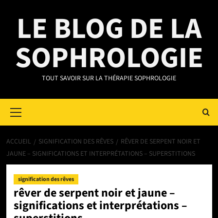
Aller
LE BLOG DE LA
au
contenu
SOPHROLOGIE
TOUT SAVOIR SUR LA THÉRAPIE SOPHROLOGIE
Primary
Menu
ACCUEIL
SIGNIFICATION DES RÊVES
RÊVER DE SERPENT NOIR ET
JAUNE – SIGNIFICATIONS ET INTERPRÉTATIONS – SUPERSTITIONS
signification des rêves
rêver de serpent noir et jaune –
significations et interprétations –