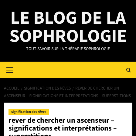
Aller
LE BLOG DE LA
au
contenu
SOPHROLOGIE
TOUT SAVOIR SUR LA THÉRAPIE SOPHROLOGIE
Primary
Menu
ACCUEIL
SIGNIFICATION DES RÊVES
REVER DE CHERCHER UN
ASCENSEUR – SIGNIFICATIONS ET INTERPRÉTATIONS – SUPERSTITIONS
signification des rêves
rever de chercher un ascenseur –
significations et interprétations –