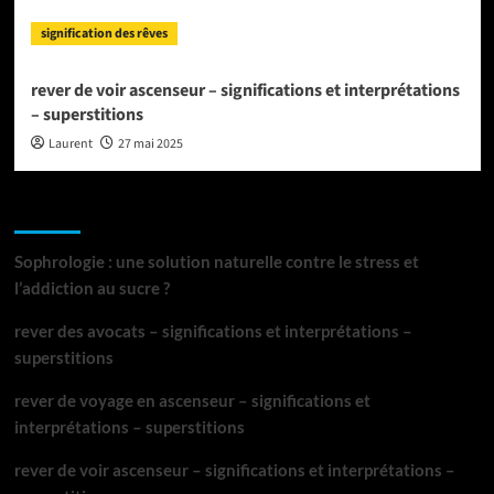
signification des rêves
rever de voir ascenseur – significations et interprétations
– superstitions
Laurent
27 mai 2025
Articles récents
Sophrologie : une solution naturelle contre le stress et
l’addiction au sucre ?
rever des avocats – significations et interprétations –
superstitions
rever de voyage en ascenseur – significations et
interprétations – superstitions
rever de voir ascenseur – significations et interprétations –