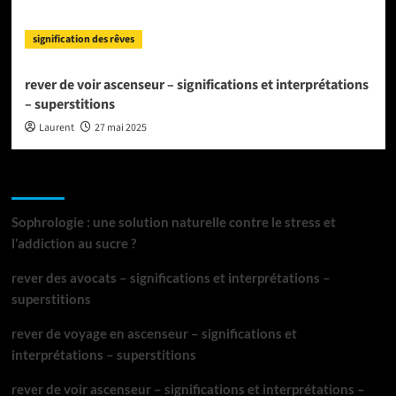
signification des rêves
rever de voir ascenseur – significations et interprétations
– superstitions
Laurent
27 mai 2025
Articles récents
Sophrologie : une solution naturelle contre le stress et
l’addiction au sucre ?
rever des avocats – significations et interprétations –
superstitions
rever de voyage en ascenseur – significations et
interprétations – superstitions
rever de voir ascenseur – significations et interprétations –