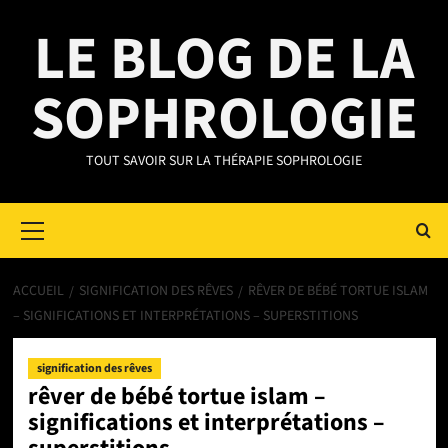
Aller
LE BLOG DE LA
au
contenu
SOPHROLOGIE
TOUT SAVOIR SUR LA THÉRAPIE SOPHROLOGIE
Primary
Menu
ACCUEIL
SIGNIFICATION DES RÊVES
RÊVER DE BÉBÉ TORTUE ISLAM
– SIGNIFICATIONS ET INTERPRÉTATIONS – SUPERSTITIONS
signification des rêves
rêver de bébé tortue islam –
significations et interprétations –