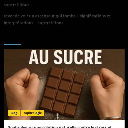
superstitions
rever de voir un ascenseur qui tombe – significations et
interprétations – superstitions
NE MANQUEZ PAS :
Blog
sophrologie
Sophrologie : une solution naturelle contre le stress et