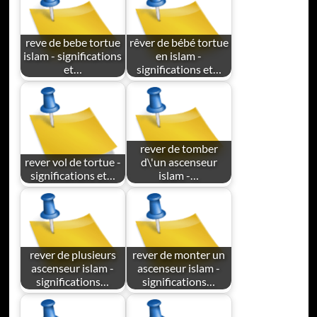
reve de bebe tortue
rêver de bébé tortue
islam - significations
en islam -
et…
significations et…
rever de tomber
rever vol de tortue -
d\'un ascenseur
significations et…
islam -…
rever de plusieurs
rever de monter un
ascenseur islam -
ascenseur islam -
significations…
significations…